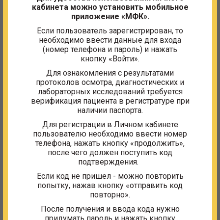
повторный);
кабинета можно установить мобильное
приложение «МФК».
Гормональный анализ крови: ПТГ, ТТГ, тестостерон,
ЛГ, пролактин;
Если пользователь зарегистрирован, то
необходимо ввести данные для входа
УЗИ щитовидной и паращитовидных желез, почек;
(номер телефона и пароль) и нажать
кнопку «Войти».
Биохимический анализ крови: кальций, фосфор,
натрий, калий, щелочная; фосфатаза, общий белок,
Для ознакомления с результатами
мочевина, креатинин;
протоколов осмотра, диагностических и
лабораторных исследований требуется
Биохимический анализ суточной мочи: кальций,
верификация пациента в регистратуре при
фосфор, креатинин;
наличии паспорта.
Приём врача-уролога первичный;
Для регистрации в Личном кабинете
пользователю необходимо ввести номер
Ультразвуковая остеоденситометрия;
телефона, нажать кнопку «продолжить»,
после чего должен поступить код
Рентгенография грудного и поясничного отделов
подтверждения.
позвоночника в боковой проекции;
Если код не пришел - можно повторить
Забор крови.
попытку, нажав кнопку «отправить код
повторно».
С графиком работы специалистов можно
После получения и ввода кода нужно
ознакомиться в регистратуре или по телефону:
8(495)
придумать пароль и нажать кнопку