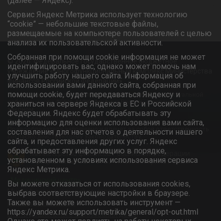
(далее — Яндекс).
Сервис Яндекс Метрика использует технологию
“cookie” — небольшие текстовые файлы,
размещаемые на компьютере пользователей с целью
анализа их пользовательской активности.
Собранная при помощи cookie информация не может
© 2026. Федеральное государственное бюджетное
идентифицировать вас, однако может помочь нам
учреждение «Многофункциональный комплекс Министерства
улучшить работу нашего сайта. Информация об
финансов Российской Федерации»
использовании вами данного сайта, собранная при
помощи cookie, будет передаваться Яндексу и
Информационный ресурс является объектом интеллектуальной
собственности ФГБУ «МФК Минфина России» и охраняется
храниться на сервере Яндекса в ЕС и Российской
законом.
Федерации. Яндекс будет обрабатывать эту
Любое использование информации без ссылки на
информацию для оценки использования вами сайта,
Правообладателя запрещено и влечёт за собой ответственность
составления для нас отчетов о деятельности нашего
согласно действующему законодательству.
сайта, и предоставления других услуг. Яндекс
обрабатывает эту информацию в порядке,
Министерство финансов Российской Федерации
установленном в условиях использования сервиса
Официальный сайт ФГБУ «МФК Минфина России»
Яндекс Метрика.
«Медицинский центр»
Вы можете отказаться от использования cookies,
Многофункциональный комплекс
выбрав соответствующие настройки в браузере.
Также вы можете использовать инструмент —
Санаторий «Южный»
https://yandex.ru/support/metrika/general/opt-out.html
Центр дошкольного образования детей