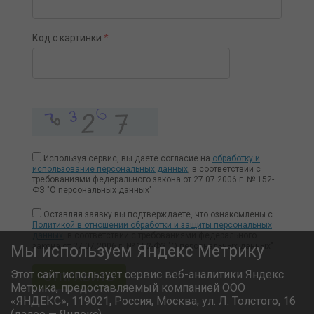
Код с картинки
*
Используя сервис, вы даете согласие на
обработку и
использование персональных данных
, в соответствии с
требованиями федерального закона от 27.07.2006 г. № 152-
ФЗ "О персональных данных"
Оставляя заявку вы подтверждаете, что ознакомлены с
Политикой в отношении обработки и защиты персональных
данных
, в соответствии с требованиями федерального
закона от 27.07.2006 г. № 152-ФЗ "О персональных данных"
Мы используем Яндекс Метрику
Этот сайт использует сервис веб-аналитики Яндекс
ОТПРАВИТЬ
Метрика, предоставляемый компанией ООО
«ЯНДЕКС», 119021, Россия, Москва, ул. Л. Толстого, 16