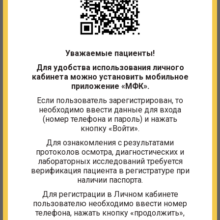
Елена Румянина
01 февраля 2026
28.01.26 в первый раз по рекомендации знакомой
Уважаемые пациенты!
посетила МЦ. Удивило, что в регистратуре работает
резкая и невнимательная сотрудница Оксана
Для удобства использования личного
Валерьевна. У меня сах. диабет и упал сахар в крови, на
кабинета можно установить мобильное
просьбу проводить меня в буфет, так как нужно что-
приложение «МФК».
нибудь съесть из-за того, что сахар упал, она ответила
Если пользователь зарегистрирован, то
отказом, а на вопрос - вы понимаете, что со мной может
необходимо ввести данные для входа
быть, вы мед. работник, что мне делать? Она ответила
(номер телефона и пароль) и нажать
да, я ничем помочь не могу и оставила меня возле
кабинета, хотя до приёма было ещё 25 минут. Спасибо
кнопку «Войти».
проц. сестре Иванишко Н.И., которая дала мне воду с
Для ознакомления с результатами
сахаром, предложила прилечь и предлагала вызвать
протоколов осмотра, диагностических и
врача. От врача я отказалась, так как получила сахар во
лабораторных исследований требуется
время.
верификация пациента в регистратуре при
наличии паспорта.
Ответ:
Для регистрации в Личном кабинете
пользователю необходимо ввести номер
Уважаемая Елена! Спасибо, что нашли время
телефона, нажать кнопку «продолжить»,
поделиться произошедшим. Администрация