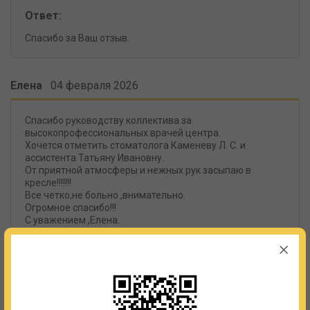
Ответ:
Спасибо за Ваш отзыв.
Елена
04 февраля 2026
Спасибо руководству коллектива за
высокопрофессиональных врачей центра.
Хочется отметить стоматолога Каменеву Л. С. и
ассистента Татьяну Ивановну.
От приятной атмосферы и нежных рук засыпаю в
кресле!!!!!!!
Все четко,не больно ,внимательно.
Огромное спасибо!!!
С уважением ,Елена.
Ответ:
Благодарим Вас за высокую оценку наших
специалистов!