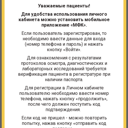
аутоиммунного тиреоидита, гипотиреоза;
Уважаемые пациенты!
Для тех, кто обследуется по рекомендации
Для удобства использования личного
лечащего врача;
кабинета можно установить мобильное
приложение «МФК».
Для женщин, планирующих беременность;
Если пользователь зарегистрирован, то
Для тех, кто решил пройти обследование по
необходимо ввести данные для входа
собственному желанию.
(номер телефона и пароль) и нажать
кнопку «Войти».
Что включено в программу?
Для ознакомления с результатами
протоколов осмотра, диагностических и
Гормональное и ультразвуковое исследования;
лабораторных исследований требуется
Консультации эндокринолога.
верификация пациента в регистратуре при
наличии паспорта.
Перечень предоставляемых услуг:
Для регистрации в Личном кабинете
пользователю необходимо ввести номер
Приём эндокринолога (первичный и повторный);
телефона, нажать кнопку «продолжить»,
после чего должен поступить код
Гормональный анализ крови: ТТГ, Т4св., Т3 св., АТ к
подтверждения.
ТПО;
Если код не пришел - можно повторить
Забор крови;
попытку, нажав кнопку «отправить код