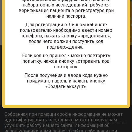
лабораторных исследований требуется
верификация пациента в регистратуре при
наличии паспорта.
Для регистрации в Личном кабинете
пользователю необходимо ввести номер
телефона, нажать кнопку «продолжить»,
после чего должен поступить код
подтверждения.
Мы используем Яндекс Метрику
Если код не пришел - можно повторить
попытку, нажав кнопку «отправить код
Этот сайт использует сервис веб-аналитики Яндекс
повторно».
Метрика, предоставляемый компанией ООО
«ЯНДЕКС», 119021, Россия, Москва, ул. Л. Толстого, 16
После получения и ввода кода нужно
(далее — Яндекс).
придумать пароль и нажать кнопку
«Создать аккаунт».
Сервис Яндекс Метрика использует технологию
“cookie” — небольшие текстовые файлы,
размещаемые на компьютере пользователей с целью
анализа их пользовательской активности.
Собранная при помощи cookie информация не может
© 2026. Федеральное государственное бюджетное
идентифицировать вас, однако может помочь нам
учреждение «Многофункциональный комплекс Министерства
улучшить работу нашего сайта. Информация об
финансов Российской Федерации»
использовании вами данного сайта, собранная при