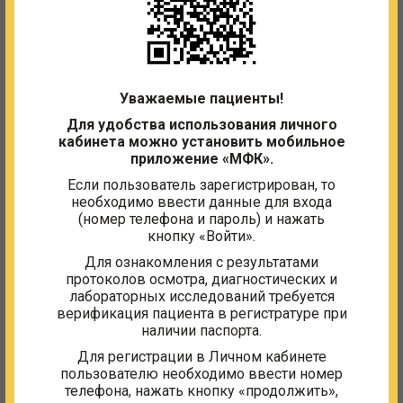
Квалификация:
Врач-лечебник
Специальность:
Лечебное дело
Отделение:
Кабинет ультразвуковой диагностики
(УЗИ)
Уважаемые пациенты!
Для удобства использования личного
ЗАПИСАТЬСЯ НА ПРИЁМ
кабинета можно установить мобильное
приложение «МФК».
Если пользователь зарегистрирован, то
Образование
необходимо ввести данные для входа
(номер телефона и пароль) и нажать
Высшее, диплом ИВ № 317031,
кнопку «Войти».
Семипалатинский государственный
медицинский институт, 1983 г.
Для ознакомления с результатами
протоколов осмотра, диагностических и
лабораторных исследований требуется
Сертификаты
верификация пациента в регистратуре при
наличии паспорта.
Аккредитация по специальности
"Ультразвуковая диагностика" от 23.07.2024
Для регистрации в Личном кабинете
пользователю необходимо ввести номер
телефона, нажать кнопку «продолжить»,