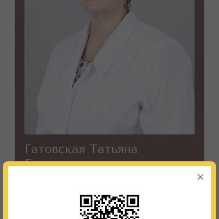
Гатовская Татьяна
Борисовна
Врач ультразвуковой диагностики
Кабинет:
51
Телефон:
8 (495) 987-91-05; 8 (495) 987-97-37
График работы:
Пн. - Пт. с 08:00 - 17:00