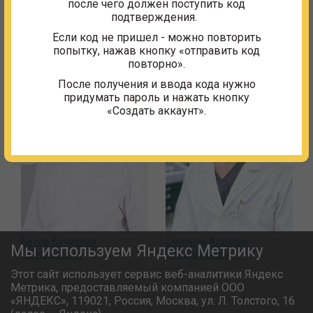
после чего должен поступить код
подтверждения.
Другие сотрудники
Если код не пришел - можно повторить
попытку, нажав кнопку «отправить код
повторно».
После получения и ввода кода нужно
придумать пароль и нажать кнопку
«Создать аккаунт».
Белов Вячеслав
Смирнов Алексей
Мы используем Яндекс Метрику
Геннадиевич
Владимирович
Этот сайт использует сервис веб-аналитики Яндекс
Метрика, предоставляемый компанией ООО
«ЯНДЕКС», 119021, Россия, Москва, ул. Л. Толстого, 16