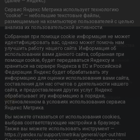
(далее — Яндекс).
Сервис Яндекс Метрика использует технологию
“cookie” — небольшие текстовые файлы,
размещаемые на компьютере пользователей с целью
анализа их пользовательской активности.
Собранная при помощи cookie информация не может
© 2026. Федеральное государственное бюджетное
идентифицировать вас, однако может помочь нам
учреждение «Многофункциональный комплекс Министерства
улучшить работу нашего сайта. Информация об
финансов Российской Федерации»
использовании вами данного сайта, собранная при
помощи cookie, будет передаваться Яндексу и
Информационный ресурс является объектом интеллектуальной
собственности ФГБУ «МФК Минфина России» и охраняется
храниться на сервере Яндекса в ЕС и Российской
законом.
Федерации. Яндекс будет обрабатывать эту
Любое использование информации без ссылки на
информацию для оценки использования вами сайта,
Правообладателя запрещено и влечёт за собой ответственность
составления для нас отчетов о деятельности нашего
согласно действующему законодательству.
сайта, и предоставления других услуг. Яндекс
обрабатывает эту информацию в порядке,
Министерство финансов Российской Федерации
установленном в условиях использования сервиса
Официальный сайт ФГБУ «МФК Минфина России»
Яндекс Метрика.
«Медицинский центр»
Вы можете отказаться от использования cookies,
Многофункциональный комплекс
выбрав соответствующие настройки в браузере.
Также вы можете использовать инструмент —
Санаторий «Южный»
https://yandex.ru/support/metrika/general/opt-out.html
Центр дошкольного образования детей