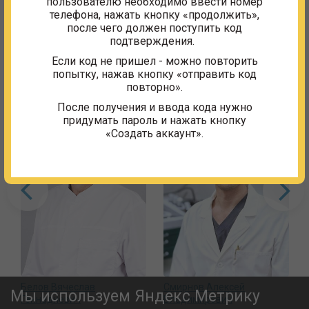
пользователю необходимо ввести номер
общей практики" от 26.03.2024
телефона, нажать кнопку «продолжить»,
после чего должен поступить код
подтверждения.
Если код не пришел - можно повторить
Другие сотрудники
попытку, нажав кнопку «отправить код
повторно».
После получения и ввода кода нужно
придумать пароль и нажать кнопку
«Создать аккаунт».
Белов Вячеслав
Смирнов Алексей
Мы используем Яндекс Метрику
Геннадиевич
Владимирович