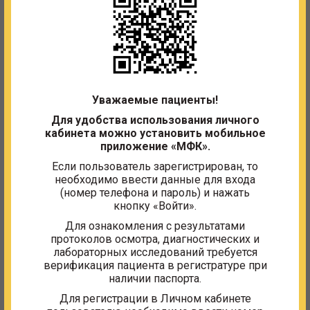
График работы:
ПОСМЕННО ПН - ПТ с 08:00 -14:00;
с 14:00 - 20:00
Квалификация:
Врач-стоматолог
Специальность:
Стоматология
Отделение:
Стоматологическое отделение
Уважаемые пациенты!
ЗАПИСАТЬСЯ НА ПРИЁМ
Для удобства использования личного
кабинета можно установить мобильное
приложение «МФК».
Образование
Если пользователь зарегистрирован, то
необходимо ввести данные для входа
Высшее, диплом НВ № 554950, Московский
(номер телефона и пароль) и нажать
медицинский стоматологический институт,
кнопку «Войти».
1987 г.
Для ознакомления с результатами
протоколов осмотра, диагностических и
Сертификаты
лабораторных исследований требуется
верификация пациента в регистратуре при
№ 037718 0915193, стоматология
наличии паспорта.
терапевтическая, с 03.10.2020 г. по 03.10.2025 г.
Для регистрации в Личном кабинете
Аккредитация по специальности "Стоматология