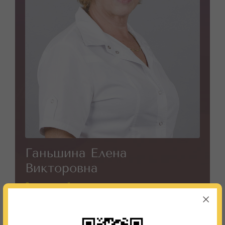
Ганьшина Елена
Викторовна
Заведующий отделением врач-стоматолог, врач
высшей квалификационной категории
Кабинет:
37
Телефон:
8 (495) 987-91-05; 8 (495) 987-97-37