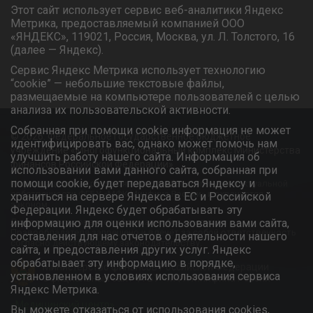
Этот сайт использует сервис веб-аналитики Яндекс
Метрика, предоставляемый компанией ООО
«ЯНДЕКС», 119021, Россия, Москва, ул. Л. Толстого, 16
(далее — Яндекс).
Сервис Яндекс Метрика использует технологию
“cookie” — небольшие текстовые файлы,
размещаемые на компьютере пользователей с целью
анализа их пользовательской активности.
Собранная при помощи cookie информация не может
© 2026. Федеральное государственное бюджетное
идентифицировать вас, однако может помочь нам
учреждение «Многофункциональный комплекс Министерства
улучшить работу нашего сайта. Информация об
финансов Российской Федерации»
использовании вами данного сайта, собранная при
помощи cookie, будет передаваться Яндексу и
Информационный ресурс является объектом интеллектуальной
собственности ФГБУ «МФК Минфина России» и охраняется
храниться на сервере Яндекса в ЕС и Российской
законом.
Федерации. Яндекс будет обрабатывать эту
Любое использование информации без ссылки на
информацию для оценки использования вами сайта,
Правообладателя запрещено и влечёт за собой ответственность
составления для нас отчетов о деятельности нашего
согласно действующему законодательству.
сайта, и предоставления других услуг. Яндекс
обрабатывает эту информацию в порядке,
Министерство финансов Российской Федерации
установленном в условиях использования сервиса
Официальный сайт ФГБУ «МФК Минфина России»
Яндекс Метрика.
«Медицинский центр»
Вы можете отказаться от использования cookies,