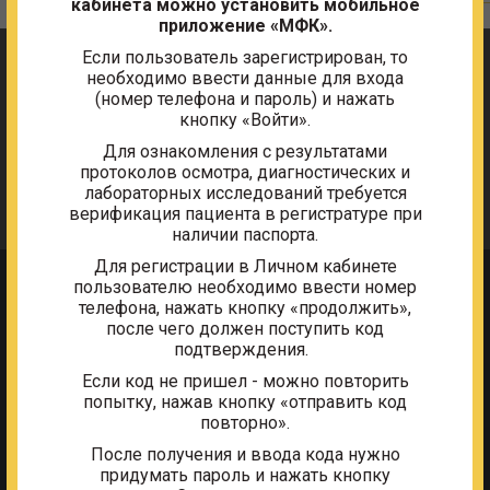
кабинета можно установить мобильное
приложение «МФК».
Мы используем Яндекс Метрику
Если пользователь зарегистрирован, то
необходимо ввести данные для входа
Этот сайт использует сервис веб-аналитики Яндекс
(номер телефона и пароль) и нажать
Метрика, предоставляемый компанией ООО
кнопку «Войти».
«ЯНДЕКС», 119021, Россия, Москва, ул. Л. Толстого, 16
Для ознакомления с результатами
(далее — Яндекс).
протоколов осмотра, диагностических и
Сервис Яндекс Метрика использует технологию
лабораторных исследований требуется
“cookie” — небольшие текстовые файлы,
верификация пациента в регистратуре при
размещаемые на компьютере пользователей с целью
наличии паспорта.
анализа их пользовательской активности.
Для регистрации в Личном кабинете
Собранная при помощи cookie информация не может
пользователю необходимо ввести номер
© 2026. Федеральное государственное бюджетное
идентифицировать вас, однако может помочь нам
телефона, нажать кнопку «продолжить»,
учреждение «Многофункциональный комплекс Министерства
улучшить работу нашего сайта. Информация об
после чего должен поступить код
финансов Российской Федерации»
использовании вами данного сайта, собранная при
подтверждения.
помощи cookie, будет передаваться Яндексу и
Информационный ресурс является объектом интеллектуальной
Если код не пришел - можно повторить
собственности ФГБУ «МФК Минфина России» и охраняется
храниться на сервере Яндекса в ЕС и Российской
законом.
попытку, нажав кнопку «отправить код
Федерации. Яндекс будет обрабатывать эту
повторно».
Любое использование информации без ссылки на
информацию для оценки использования вами сайта,
Правообладателя запрещено и влечёт за собой ответственность
составления для нас отчетов о деятельности нашего
После получения и ввода кода нужно
согласно действующему законодательству.
сайта, и предоставления других услуг. Яндекс
придумать пароль и нажать кнопку