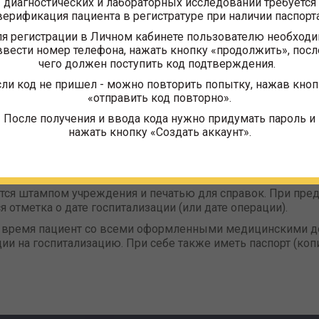
диагностических и лабораторных исследований требуется
ения на стационарное лечение (по форме 057/У-04), подп
верификация пациента в регистратуре при наличии паспорта
ФГБУ «МФК Минфина России».
я регистрации в Личном кабинете пользователю необход
из амбулаторной карты (по форме 027/у) с указанием диаг
ввести номер телефона, нажать кнопку «продолжить», посл
ечении заболевания, проведённых плановых лабораторных 
чего должен поступить код подтверждения.
ванной медицинской помощи в условиях стационара.
сли код не пришел - можно повторить попытку, нажав кноп
а на госпитализацию, оригиналов (дубликаты, заверенные
«отправить код повторно».
едований (согласно перечню обследования на плановую г
После получения и ввода кода нужно придумать пароль и
я на стационарное лечение, выписки из амбулаторной кар
нажать кнопку «Создать аккаунт».
ицинской части для проверки правильности и полноты зап
ремени госпитализации, медицинского учреждения в соотв
мест.
ется штампом учреждения и печатью для справок. При пре
я отметка о дате госпитализации (или дате операции).
 и время пациент со всеми оформленными медицинскими д
ии на госпитализацию. При себе также иметь паспорт (коп