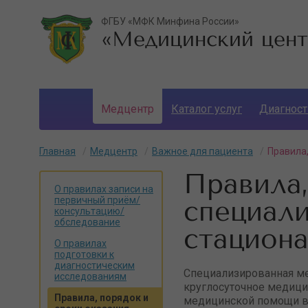
ФГБУ «МФК Минфина России»
«Медицинский цент
Медцентр
Каталог услуг
Диагност
Личный кабинет
Главная
Медцентр
Важное для пациента
Правила
Правила,
О правилах записи на
первичный приём/
специал
консультацию/
обследование
стациона
О правилах
подготовки к
диагностическим
Специализированная ме
исследованиям
круглосуточное медици
Правила, порядок и
медицинской помощи в с