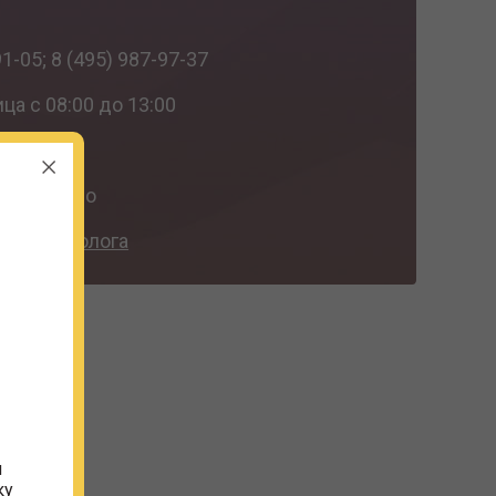
1-05; 8 (495) 987-97-37
а с 08:00 до 13:00
ное дело
рача-онколога
и
ку