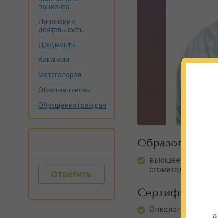
пациента
Лицензии и
деятельность
Документы
Вакансии
Фотогалерея
Обратная связь
Обращения граждан
Образование
высшее профессио
стоматологический 
Ответить
Сертификаты
Онкология, № 01770
д