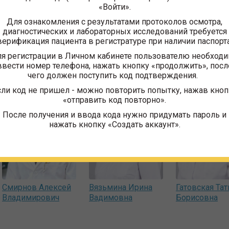
«Войти».
0905152 с 26.10.2019 г. по 25.10.2024 г.
Для ознакомления с результатами протоколов осмотра,
диагностических и лабораторных исследований требуется
верификация пациента в регистратуре при наличии паспорта
ники
я регистрации в Личном кабинете пользователю необход
ввести номер телефона, нажать кнопку «продолжить», посл
чего должен поступить код подтверждения.
сли код не пришел - можно повторить попытку, нажав кноп
«отправить код повторно».
После получения и ввода кода нужно придумать пароль и
нажать кнопку «Создать аккаунт».
Смирнов Алексей
Вязьмина Ирина
Гатовская Тат
Владимирович
Вадимовна
Борисовна