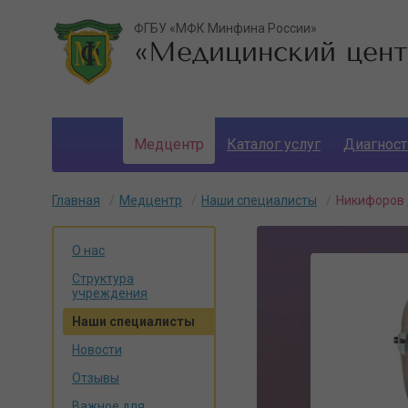
ФГБУ «МФК Минфина России»
«Медицинский цент
Медцентр
Каталог услуг
Диагност
Личный кабинет
Главная
Медцентр
Наши специалисты
Никифоров
О нас
Структура
учреждения
Наши специалисты
Новости
Отзывы
Важное для