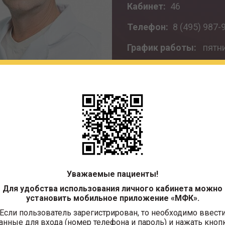
Кабинет:
46
Телефон:
8 (495) 987-9
График работы:
пятниц
Квалификация:
Врач
Специальность:
Лечеб
Отделение:
Кабинет в
нальное, диплом ФВ № 412192, Московский медицинский
Уважаемые пациенты!
институт, 29.06.1991 г.
Для удобства использования личного кабинета можно
установить мобильное приложение «МФК».
Если пользователь зарегистрирован, то необходимо ввест
40107145 с 14.12.2020 г. по 13.12.2025 г.
анные для входа (номер телефона и пароль) и нажать кноп