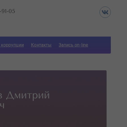
-91-05
 коррупции
Контакты
Запись on-line
в Дмитрий
ч