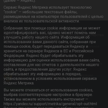
(далее — Яндекс).
Сервис Яндекс Метрика использует технологию
“cookie” — небольшие текстовые файлы,
размещаемые на компьютере пользователей с целью
анализа их пользовательской активности.
Собранная при помощи cookie информация не может
© 2026. Федеральное государственное бюджетное
идентифицировать вас, однако может помочь нам
учреждение «Многофункциональный комплекс Министерства
улучшить работу нашего сайта. Информация об
финансов Российской Федерации»
использовании вами данного сайта, собранная при
помощи cookie, будет передаваться Яндексу и
Информационный ресурс является объектом интеллектуальной
собственности ФГБУ «МФК Минфина России» и охраняется
храниться на сервере Яндекса в ЕС и Российской
законом.
Федерации. Яндекс будет обрабатывать эту
Любое использование информации без ссылки на
информацию для оценки использования вами сайта,
Правообладателя запрещено и влечёт за собой ответственность
составления для нас отчетов о деятельности нашего
согласно действующему законодательству.
сайта, и предоставления других услуг. Яндекс
обрабатывает эту информацию в порядке,
Министерство финансов Российской Федерации
установленном в условиях использования сервиса
Официальный сайт ФГБУ «МФК Минфина России»
Яндекс Метрика.
«Медицинский центр»
Вы можете отказаться от использования cookies,
Многофункциональный комплекс
выбрав соответствующие настройки в браузере.
Также вы можете использовать инструмент —
Санаторий «Южный»
https://yandex.ru/support/metrika/general/opt-out.html
Центр дошкольного образования детей