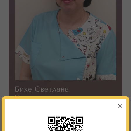
Бихе Светлана
Константиновна
фельдшер-лаборант
Кабинет:
55-56
Телефон:
8 (495) 987-91-05; 8 (495) 987-97-37
График работы:
понедельник - пятница 08:00-