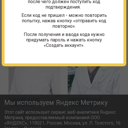
после чего должен поступить код
подтверждения.
Другие сотрудники
Если код не пришел - можно повторить
попытку, нажав кнопку «отправить код
повторно».
После получения и ввода кода нужно
придумать пароль и нажать кнопку
«Создать аккаунт».
Белов Вячеслав
Смирнов Алексей
Мы используем Яндекс Метрику
Геннадиевич
Владимирович
Этот сайт использует сервис веб-аналитики Яндекс
Метрика, предоставляемый компанией ООО
«ЯНДЕКС», 119021, Россия, Москва, ул. Л. Толстого, 16