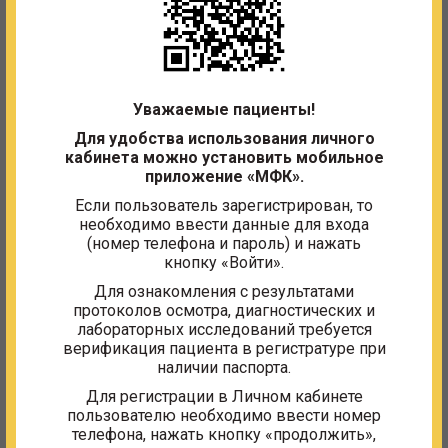
16:00
Квалификация:
фельдшер-лаборант
Специальность:
лабораторная диагностика
Отделение:
Клинико-диагностическая
лаборатория
Уважаемые пациенты!
Для удобства использования личного
кабинета можно установить мобильное
Образование
приложение «МФК».
Если пользователь зарегистрирован, то
среднее профессиональное, диплом УТ №
необходимо ввести данные для входа
094469, Омский медицинский колледж,
(номер телефона и пароль) и нажать
01.07.1994
кнопку «Войти».
Для ознакомления с результатами
Сертификаты
протоколов осмотра, диагностических и
лабораторных исследований требуется
Периодическая аккредитация: лабораторная
верификация пациента в регистратуре при
диагностика, № реестровой записи
наличии паспорта.
7723021711313, протокол №59, с 02.03.2023 по
02.03.2028
Для регистрации в Личном кабинете
пользователю необходимо ввести номер
телефона, нажать кнопку «продолжить»,