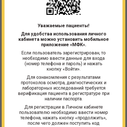
Квалификация:
Медицинская сестра детских ЛПУ
Специальность:
Медицинская сестра детских
лечебно-профилактических учреждений
Отделение:
Кабинет лучевой диагностики
Уважаемые пациенты!
Для удобства использования личного
кабинета можно установить мобильное
Образование
приложение «МФК».
Если пользователь зарегистрирован, то
среднее профессиональное, диплом ПТ №
необходимо ввести данные для входа
071536, Московское медицинское училище №
(номер телефона и пароль) и нажать
6 ГУЗМ, 04.07.1990 г.
кнопку «Войти».
Для ознакомления с результатами
Сертификаты
протоколов осмотра, диагностических и
лабораторных исследований требуется
Рентгенология, уникальный номер реестровый
верификация пациента в регистратуре при
записи об аккредитации 7724 031947592, с
наличии паспорта.
25.06.2024 по 25.06.2029
Для регистрации в Личном кабинете
пользователю необходимо ввести номер
телефона, нажать кнопку «продолжить»,
после чего должен поступить код
Другие сотрудники