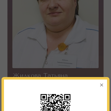
Жидкова Татьяна
Анатольевна
Рентгенолаборант
Кабинет:
2
Телефон:
8 (495) 987-91-05; 8 (495) 987-97-37
График работы:
с 08:00 до 20:00 по графику