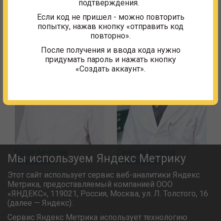
подтверждения.
Если код не пришел - можно повторить
попытку, нажав кнопку «отправить код
повторно».
После получения и ввода кода нужно
придумать пароль и нажать кнопку
«Создать аккаунт».
Белов Вячеслав
Смирнов Алексей
Мы используем Яндекс Метрику
Геннадиевич
Владимирович
Этот сайт использует сервис веб-аналитики Яндекс
Метрика, предоставляемый компанией ООО
«ЯНДЕКС», 119021, Россия, Москва, ул. Л. Толстого, 16
(далее — Яндекс).
Сервис Яндекс Метрика использует технологию