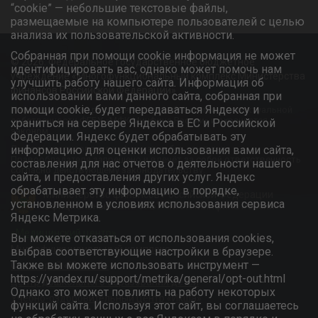
“cookie” — небольшие текстовые файлы,
размещаемые на компьютере пользователей с целью
анализа их пользовательской активности.
Собранная при помощи cookie информация не может
© 2026. Федеральное государственное бюджетное
идентифицировать вас, однако может помочь нам
учреждение «Многофункциональный комплекс Министерства
улучшить работу нашего сайта. Информация об
финансов Российской Федерации»
использовании вами данного сайта, собранная при
помощи cookie, будет передаваться Яндексу и
Информационный ресурс является объектом интеллектуальной
собственности ФГБУ «МФК Минфина России» и охраняется
храниться на сервере Яндекса в ЕС и Российской
законом.
Федерации. Яндекс будет обрабатывать эту
Любое использование информации без ссылки на
информацию для оценки использования вами сайта,
Правообладателя запрещено и влечёт за собой ответственность
составления для нас отчетов о деятельности нашего
согласно действующему законодательству.
сайта, и предоставления других услуг. Яндекс
обрабатывает эту информацию в порядке,
Министерство финансов Российской Федерации
установленном в условиях использования сервиса
Официальный сайт ФГБУ «МФК Минфина России»
Яндекс Метрика.
«Медицинский центр»
Вы можете отказаться от использования cookies,
Многофункциональный комплекс
выбрав соответствующие настройки в браузере.
Также вы можете использовать инструмент —
Санаторий «Южный»
https://yandex.ru/support/metrika/general/opt-out.html
Центр дошкольного образования детей
Однако это может повлиять на работу некоторых
Учебно-оздоровительный центр «Икша»
функций сайта. Используя этот сайт, вы соглашаетесь