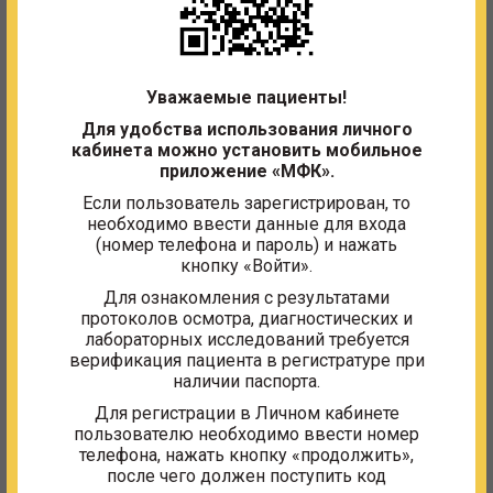
Специальность:
Медицинская сестра
Отделение:
Стоматологическое отделение
Уважаемые пациенты!
ЗАПИСАТЬСЯ НА ПРИЁМ
Для удобства использования личного
кабинета можно установить мобильное
приложение «МФК».
Образование
Если пользователь зарегистрирован, то
необходимо ввести данные для входа
среднее профессиональное, диплом Х №
(номер телефона и пароль) и нажать
568965, Калининское медицинское училище,
кнопку «Войти».
город Калинин, 01.07.1971
Для ознакомления с результатами
протоколов осмотра, диагностических и
Сертификаты
лабораторных исследований требуется
верификация пациента в регистратуре при
1177242656733, сестринское дело, с 13.12.2020
наличии паспорта.
по 13.12.2025
Для регистрации в Личном кабинете
пользователю необходимо ввести номер
телефона, нажать кнопку «продолжить»,
после чего должен поступить код
Другие сотрудники