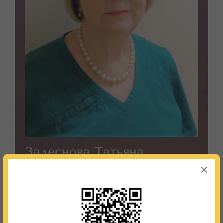
Залеснова Татьяна
Ивановна
Медицинская сестра
Телефон:
8 (495) 987-91-05; 8 (495) 987-97-37
График работы:
по графику
Квалификация:
Медицинская сестра