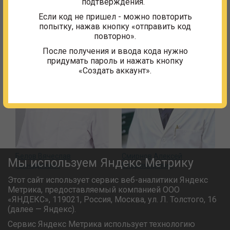
подтверждения.
Если код не пришел - можно повторить
попытку, нажав кнопку «отправить код
повторно».
После получения и ввода кода нужно
придумать пароль и нажать кнопку
«Создать аккаунт».
Белов Вячеслав
Смирнов Алексей
Мы используем Яндекс Метрику
Геннадиевич
Владимирович
Этот сайт использует сервис веб-аналитики Яндекс
Метрика, предоставляемый компанией ООО
«ЯНДЕКС», 119021, Россия, Москва, ул. Л. Толстого, 16
(далее — Яндекс).
Сервис Яндекс Метрика использует технологию