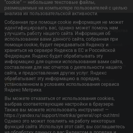
“cookie” — небольшие текстовые файлы,
размещаемые на компьютере пользователей с целью
анализа их пользовательской активности.
Собранная при помощи cookie информация не может
© 2026. Федеральное государственное бюджетное
идентифицировать вас, однако может помочь нам
учреждение «Многофункциональный комплекс Министерства
улучшить работу нашего сайта. Информация об
финансов Российской Федерации»
использовании вами данного сайта, собранная при
помощи cookie, будет передаваться Яндексу и
Информационный ресурс является объектом интеллектуальной
собственности ФГБУ «МФК Минфина России» и охраняется
храниться на сервере Яндекса в ЕС и Российской
законом.
Федерации. Яндекс будет обрабатывать эту
Любое использование информации без ссылки на
информацию для оценки использования вами сайта,
Правообладателя запрещено и влечёт за собой ответственность
составления для нас отчетов о деятельности нашего
согласно действующему законодательству.
сайта, и предоставления других услуг. Яндекс
обрабатывает эту информацию в порядке,
Министерство финансов Российской Федерации
установленном в условиях использования сервиса
Официальный сайт ФГБУ «МФК Минфина России»
Яндекс Метрика.
«Медицинский центр»
Вы можете отказаться от использования cookies,
Многофункциональный комплекс
выбрав соответствующие настройки в браузере.
Также вы можете использовать инструмент —
Санаторий «Южный»
https://yandex.ru/support/metrika/general/opt-out.html
Центр дошкольного образования детей
Однако это может повлиять на работу некоторых
Учебно-оздоровительный центр «Икша»
функций сайта. Используя этот сайт, вы соглашаетесь
на обработку данных о вас Яндексом в порядке и