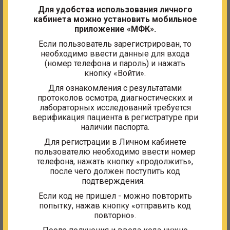
Для удобства использования личного
кабинета можно установить мобильное
приложение «МФК».
Если пользователь зарегистрирован, то
Сотрудники отделения
необходимо ввести данные для входа
(номер телефона и пароль) и нажать
кнопку «Войти».
Ишутина Ольга Александровна
Для ознакомления с результатами
врач-косметолог, врач-дерматовенеролог
протоколов осмотра, диагностических и
тел. 8 (495) 987-91-05; 8 (495) 987-97-37
лабораторных исследований требуется
верификация пациента в регистратуре при
наличии паспорта.
Для регистрации в Личном кабинете
Жосан Наталья Ивановна
пользователю необходимо ввести номер
телефона, нажать кнопку «продолжить»,
медицинская сестра по косметологии
после чего должен поступить код
тел. 8 (495) 987-91-05; 8 (495) 987-97-37
подтверждения.
Если код не пришел - можно повторить
попытку, нажав кнопку «отправить код
повторно».
Адрес и часы работы