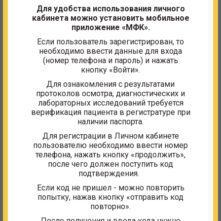
Для удобства использования личного
кабинета можно установить мобильное
Лесечко Наталья Корнеевна
приложение «МФК».
Медицинская сестра
Если пользователь зарегистрирован, то
необходимо ввести данные для входа
(номер телефона и пароль) и нажать
кнопку «Войти».
Для ознакомления с результатами
протоколов осмотра, диагностических и
лабораторных исследований требуется
Адрес и часы работы
верификация пациента в регистратуре при
наличии паспорта.
«Медицинский центр» ФГБУ «МФК Минфина России»
находится по адресу:
Для регистрации в Личном кабинете
ул. Ильинка, д. 9, стр. 1, подъезд 3.
пользователю необходимо ввести номер
Ближайшая станция метро: Китай-город
телефона, нажать кнопку «продолжить»,
после чего должен поступить код
Контактные телефоны регистратуры:
подтверждения.
+7 (495) 987-91-05
,
+7 (495) 623-53-72
,
+7 (495) 987-97-37
Если код не пришел - можно повторить
попытку, нажав кнопку «отправить код
Электронный адрес:
повторно».
medcentr@mfkmf.ru
После получения и ввода кода нужно