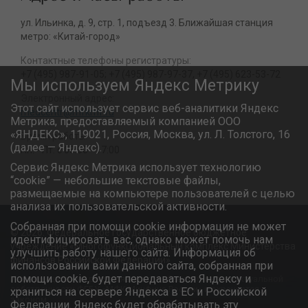
ул. Ильинка, д. 9, стр. 1, подъезд 3. Ближайшая станция
метро: «Китай-город»
Контактные телефоны регистратуры:
+7 (495) 987-91-05; +7 (495) 987-97-37, +7 (495) 623-53-72
Мы используем Яндекс Метрику
Электронный адрес:
Этот сайт использует сервис веб-аналитики Яндекс
medcentr@mfkmf.ru
Метрика, предоставляемый компанией ООО
«ЯНДЕКС», 119021, Россия, Москва, ул. Л. Толстого, 16
Время работы:
(далее — Яндекс).
Пн. - Пт. с 08:00 - 17:00
Сервис Яндекс Метрика использует технологию
“cookie” — небольшие текстовые файлы,
размещаемые на компьютере пользователей с целью
анализа их пользовательской активности.
Собранная при помощи cookie информация не может
© 2026. Федеральное государственное бюджетное
идентифицировать вас, однако может помочь нам
учреждение «Многофункциональный комплекс Министерства
улучшить работу нашего сайта. Информация об
финансов Российской Федерации»
использовании вами данного сайта, собранная при
помощи cookie, будет передаваться Яндексу и
Информационный ресурс является объектом интеллектуальной
собственности ФГБУ «МФК Минфина России» и охраняется
храниться на сервере Яндекса в ЕС и Российской
законом.
Федерации. Яндекс будет обрабатывать эту