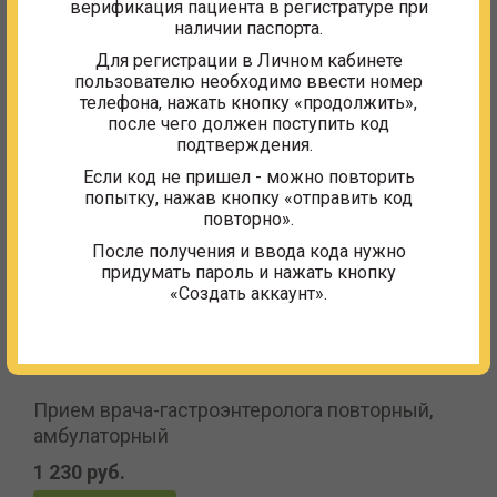
мальабсорбции);
верификация пациента в регистратуре при
наличии паспорта.
Патология поджелудочной железы.
Для регистрации в Личном кабинете
Вы можете ознакомиться с ценами на наши
пользователю необходимо ввести номер
услуги:
прайс лист
.
телефона, нажать кнопку «продолжить»,
после чего должен поступить код
подтверждения.
Если код не пришел - можно повторить
Стоимость услуг
попытку, нажав кнопку «отправить код
повторно».
Прием врача-гастроэнтеролога первичный,
После получения и ввода кода нужно
амбулаторный
придумать пароль и нажать кнопку
«Создать аккаунт».
1 460 руб.
ЗАПИСАТЬСЯ
Прием врача-гастроэнтеролога повторный,
амбулаторный
1 230 руб.