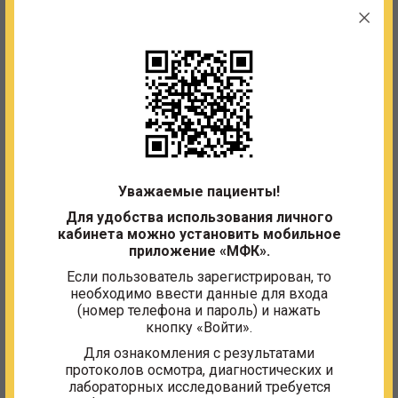
такими заболеваниями:
Патология пищевода (гастроэзофагеальная
рефлюксная болезнь, эзофагит, дискинезия
пищевода);
Патология желудка (острый и хронический
гастрит, язвенная болезнь желудка, ахалазия
кардии, гастрокардиальный синдром,
дискинезия желудка);
Патология двенадцатиперстной кишки
Уважаемые пациенты!
(дуоденит, язвенная болезнь
Для удобства использования личного
двенадцатиперстной кишки);
кабинета можно установить мобильное
Заболевания печени и желчного пузыря
приложение «МФК».
(хронический гепатит, холецистит,
Если пользователь зарегистрирован, то
желчекаменная болезнь, холангит, дискинезия
необходимо ввести данные для входа
желчного пузыря);
(номер телефона и пароль) и нажать
кнопку «Войти».
Заболевания кишечника (неспецифический
язвенный колит, колиты, болезнь Крона,
Для ознакомления с результатами
дисбактериоз, диарея, запор, полипы
протоколов осмотра, диагностических и
кишечника, дискинезия, синдром
лабораторных исследований требуется