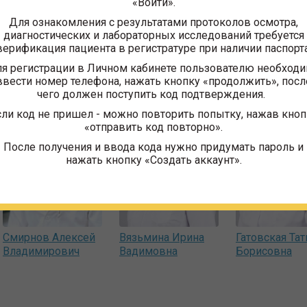
«Войти».
Для ознакомления с результатами протоколов осмотра,
диагностических и лабораторных исследований требуется
верификация пациента в регистратуре при наличии паспорта
ники
я регистрации в Личном кабинете пользователю необход
ввести номер телефона, нажать кнопку «продолжить», посл
чего должен поступить код подтверждения.
сли код не пришел - можно повторить попытку, нажав кноп
«отправить код повторно».
После получения и ввода кода нужно придумать пароль и
нажать кнопку «Создать аккаунт».
Смирнов Алексей
Вязьмина Ирина
Гатовская Тат
Владимирович
Вадимовна
Борисовна