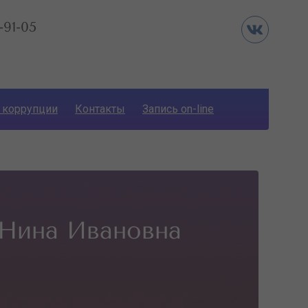
-91-05
 коррупции
Контакты
Запись on-line
Нина Ивановна