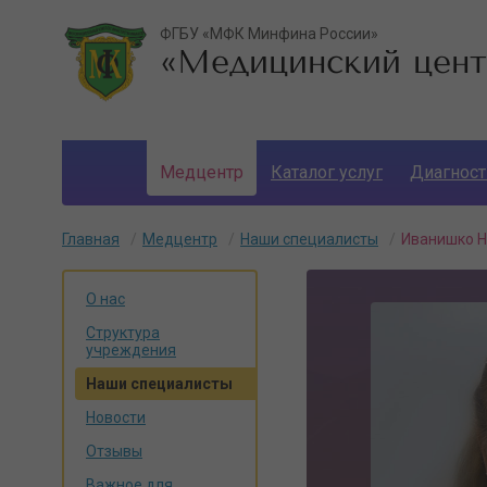
ФГБУ «МФК Минфина России»
«Медицинский цент
Медцентр
Каталог услуг
Диагност
Личный кабинет
Главная
Медцентр
Наши специалисты
Иванишко Н
О нас
Структура
учреждения
Наши специалисты
Новости
Отзывы
Важное для