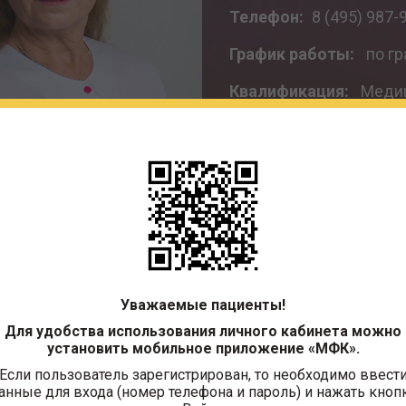
Телефон:
8 (495) 987-9
График работы:
по гр
Квалификация:
Медиц
Специальность:
Медиц
Отделение:
Процедур
ЗАПИСАТЬСЯ НА ПР
Уважаемые пациенты!
ональное, диплом ГТ-I № 197326, Кировоградское
ще им. Е.О. Мухина, 01.07.1982
Для удобства использования личного кабинета можно
установить мобильное приложение «МФК».
Если пользователь зарегистрирован, то необходимо ввест
анные для входа (номер телефона и пароль) и нажать кноп
тринское дело, с 21.12.2020 по 21.12.2025