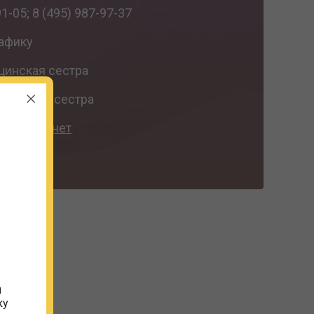
1-05; 8 (495) 987-97-37
афику
инская сестра
инская сестра
ный кабинет
ИЁМ
и
ку