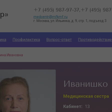
+7 (495) 987-97-37,+7 (495) 987
р»
medcentr@mfkmf.ru
г. Москва, ул. Ильинка, д. 9, стр. 1, подъезд 3
ика
Профилактика
Вопрос-ответ
Противодействие
ина Ивановна
Иванишко 
Медицинская сестра
Кабинет:
13